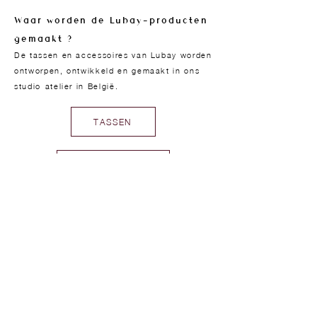
Waar worden de Lubay-producten
gemaakt ?
De tassen en accessoires van Lubay worden
ontworpen, ontwikkeld en gemaakt in ons
studio-atelier in België.
TASSEN
ACCESSOIRES
CADEAUBON
WINKEL
Tassen