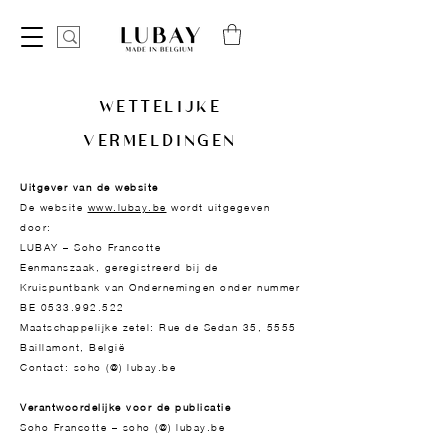
WETTELIJKE
VERMELDINGEN
Uitgever van de website
De website
www.lubay.be
wordt uitgegeven
door:
LUBAY – Soho Francotte
Eenmanszaak, geregistreerd bij de
Kruispuntbank van Ondernemingen onder nummer
BE 0533.992.522
Maatschappelijke zetel: Rue de Sedan 35, 5555
Baillamont, België
Contact: soho (@) lubay.be
Verantwoordelijke voor de publicatie
Soho Francotte – soho (@)
lubay.be