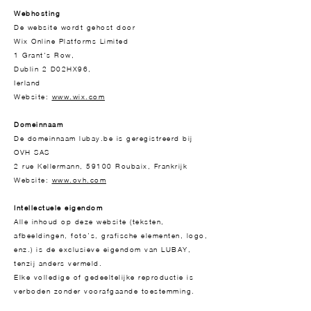
Webhosting
De website wordt gehost door
Wix Online Platforms Limited
1 Grant's Row,
Dublin 2 D02HX96,
Ierland
Website:
www.wix.com
Domeinnaam
De domeinnaam lubay.be is geregistreerd bij
OVH SAS
2 rue Kellermann, 59100 Roubaix, Frankrijk
Website:
www.ovh.com
Intellectuele eigendom
Alle inhoud op deze website (teksten,
afbeeldingen, foto’s, grafische elementen, logo,
enz.) is de exclusieve eigendom van LUBAY,
tenzij anders vermeld.
Elke volledige of gedeeltelijke reproductie is
verboden zonder voorafgaande toestemming.