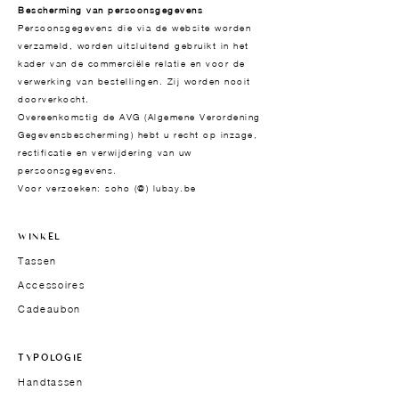
Bescherming van persoonsgegevens
Persoonsgegevens die via de website worden
verzameld, worden uitsluitend gebruikt in het
kader van de commerciële relatie en voor de
verwerking van bestellingen. Zij worden nooit
doorverkocht.
Overeenkomstig de AVG (Algemene Verordening
Gegevensbescherming) hebt u recht op inzage,
rectificatie en verwijdering van uw
persoonsgegevens.
Voor verzoeken: soho (@) lubay.be
WINKEL
Tassen
Accessoires
Cadeaubon
TYPOLOGIE
Handtassen