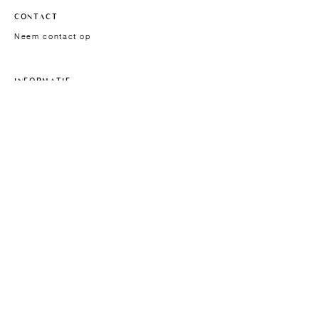
CONTACT
Neem contact op
INFORMATIE
Verzending
Retour en Herroeping
Reparaties
Vrienden aanbevelen
Algemene verkoopvoorwaarden
Wettelijke vermeldingen
FAQ
NEWSLETTER
Schrijf je in voor de Lubay nieuwsbrief. Directe toegang