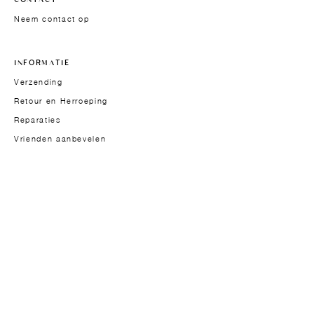
Neem contact op
INFORMATIE
Verzending
Retour en Herroeping
Reparaties
Vrienden aanbevelen
Algemene verkoopvoorwaarden
Wettelijke vermeldingen
FAQ
NEWSLETTER
Schrijf je in voor de Lubay nieuwsbrief. Directe toegang
tot onze nieuwste ontwerpen en onze visie op design en
materialen.