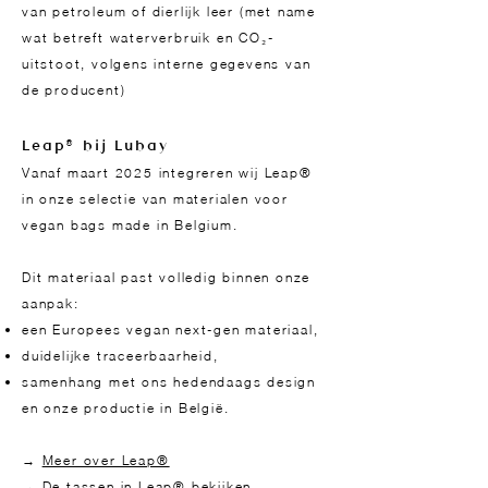
van petroleum of dierlijk leer (met name
wat betreft waterverbruik en CO₂-
uitstoot, volgens interne gegevens van
de producent)
Leap® bij Lubay
Vanaf maart 2025 integreren wij Leap®
in onze selectie van materialen voor
vegan bags made in Belgium.
Dit materiaal past volledig binnen onze
aanpak:
een Europees vegan next-gen materiaal,
duidelijke traceerbaarheid,
samenhang met ons hedendaags design
en onze productie in België.
→
Meer over Leap®
→
De tassen in Leap® bekijken