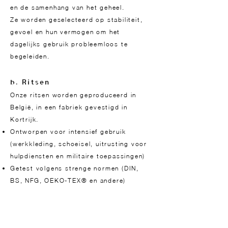
en de samenhang van het geheel.
Ze worden geselecteerd op stabiliteit,
gevoel en hun vermogen om het
dagelijks gebruik probleemloos te
begeleiden.
b. Ritsen
Onze ritsen worden geproduceerd in
België, in een fabriek gevestigd in
Kortrijk.
Ontworpen voor intensief gebruik
(werkkleding, schoeisel, uitrusting voor
hulpdiensten en militaire toepassingen)
Getest volgens strenge normen (DIN,
BS, NFG, OEKO-TEX® en andere)
Ze dragen bij aan de stevigheid en
betrouwbaarheid van onze vegan bags