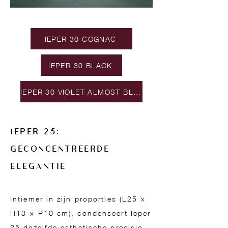
IEPER 30 COGNAC
IEPER 30 BLACK
IEPER 30 VIOLET ALMOST BLUE
IEPER 25:
GECONCENTREERDE
ELEGANTIE
Intiemer in zijn proporties (L25 ×
H13 × P10 cm), condenseert Ieper
25 dezelfde esthetische precisie.