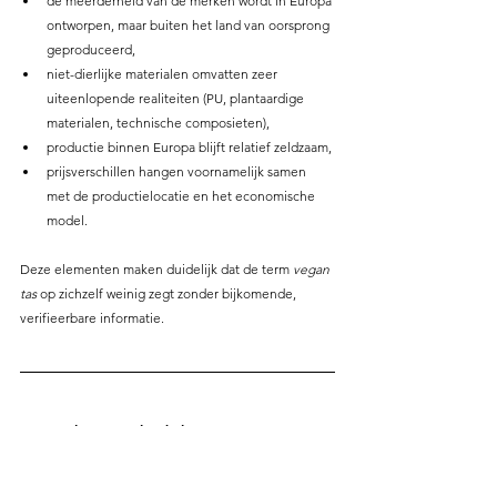
de meerderheid van de merken wordt in Europa 
ontworpen, maar buiten het land van oorsprong 
geproduceerd,
niet-dierlijke materialen omvatten zeer 
uiteenlopende realiteiten (PU, plantaardige 
materialen, technische composieten),
productie binnen Europa blijft relatief zeldzaam,
prijsverschillen hangen voornamelijk samen 
met de productielocatie en het economische 
model.
Deze elementen maken duidelijk dat de term 
vegan 
tas
 op zichzelf weinig zegt zonder bijkomende, 
verifieerbare informatie.
Essentiële criteria bij de keuze van een vegan 
tas