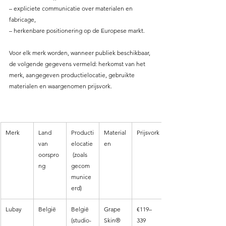
– expliciete communicatie over materialen en 
fabricage,
– herkenbare positionering op de Europese markt.
Voor elk merk worden, wanneer publiek beschikbaar, 
de volgende gegevens vermeld: herkomst van het 
merk, aangegeven productielocatie, gebruikte 
materialen en waargenomen prijsvork.
Merk
Land 
Producti
Material
Prijsvork
van 
elocatie
en
oorspro
 (zoals 
ng
gecom
munice
erd)
Lubay
België
België 
Grape 
€119–
(studio-
Skin® 
339