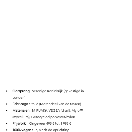
Oorsprong :
 Verenigd Koninkrijk (gevestigd in 
Londen)
Fabricage :
 Italië (Merendeel van de tassen) 
Materialen :
 MIRUM®, VEGEA (druif), Mylo™ 
(mycelium), Gerecycled polyester/nylon 
Prijsvork  :
 Ongeveer 495 € tot 1 995 € 
100% vegan :
 Ja, sinds de oprichting 