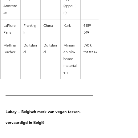
Amsterd
(appellij
am
n)
LaFlore 
Frankrij
China
Kurk
€159–
Paris
k
549
Mellina 
Duitslan
Duitslan
Mirium 
590 € 
Bucher
d
d
en bio-
tot 890 €
based 
material
en
Lubay – Belgisch merk van vegan tassen, 
vervaardigd in België