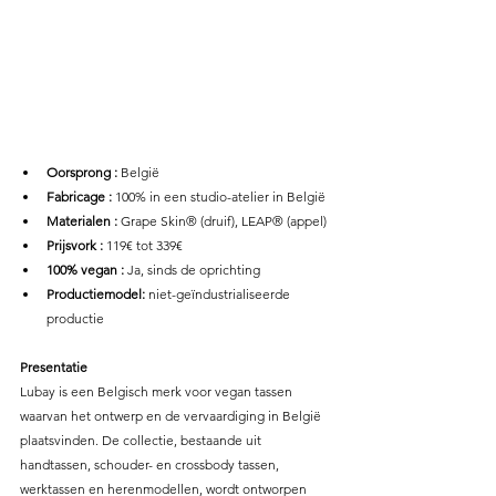
Oorsprong :
 België
Fabricage : 
100% in een studio-atelier in België
Materialen : 
Grape Skin® (druif), LEAP® (appel) 
Prijsvork : 
119€ tot 339€ 
100% vegan : 
Ja, sinds de oprichting 
Productiemodel:
 niet-geïndustrialiseerde 
productie
Presentatie
Lubay is een Belgisch merk voor vegan tassen 
waarvan het ontwerp en de vervaardiging in België 
plaatsvinden. De collectie, bestaande uit 
handtassen, schouder- en crossbody tassen, 
werktassen en herenmodellen, wordt ontworpen 