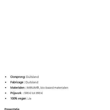
Oorsprong: 
Duitsland
Fabricage :
 Duitsland
Materialen : 
MIRUM®, bio-based materialen
Prijsvork  : 
590 € tot 890 €
100% vegan :
 Ja 
Presentatie