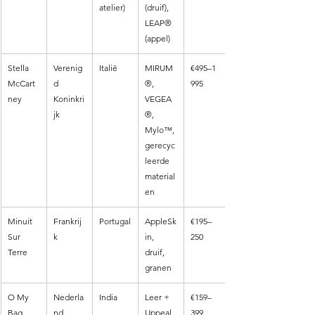
atelier)
(druif), 
LEAP® 
(appel)
Stella 
Verenig
Italië
MIRUM
€495–1 
McCart
d 
®, 
995
ney
Koninkri
VEGEA
jk
®, 
Mylo™, 
gerecyc
leerde 
material
en
Minuit 
Frankrij
Portugal
AppleSk
€195–
Sur 
k
in, 
250
Terre
druif, 
granen
O My 
Nederla
India
Leer + 
€159–
Bag 
nd
Uppeal 
399