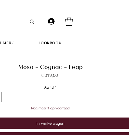
T MERK
LOOKBOOK
Mosa - Cognac - Leap
Prijs
€ 319,00
Aantal
*
Nog maar 1 op voorraad
In winkelwagen