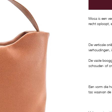
Mosa is een ver
recht oploopt, 
De verticale ori
verhoudingen, 
De vaste booggr
schouder- of c
Een vorm die ho
tas waarvan de 