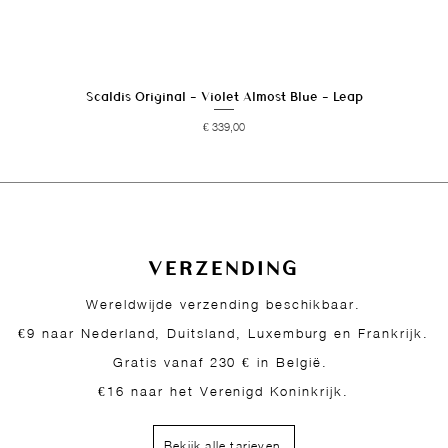
Scaldis Original - Violet Almost Blue - Leap
Snel overzicht
Prijs
€ 339,00
VERZENDING
Wereldwijde verzending beschikbaar.
€9 naar Nederland, Duitsland, Luxemburg en Frankrijk.
Gratis vanaf 230 € in België.
€16 naar het Verenigd Koninkrijk.
Bekijk alle tarieven