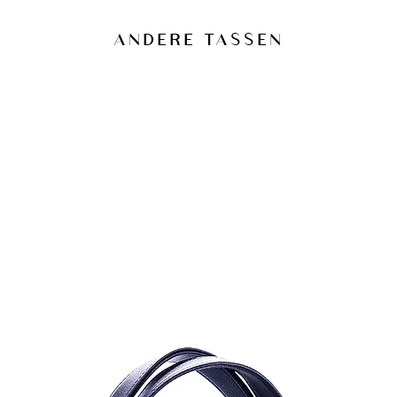
materialen.
Een impregneer
ANDERE TASSEN
test op een ono
Bij vlekken sne
Langdurige blo