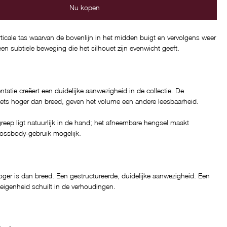
Nu kopen
ticale tas waarvan de bovenlijn in het midden buigt en vervolgens weer
een subtiele beweging die het silhouet zijn evenwicht geeft.
ëntatie creëert een duidelijke aanwezigheid in de collectie. De
iets hoger dan breed, geven het volume een andere leesbaarheid.
eep ligt natuurlijk in de hand; het afneembare hengsel maakt
rossbody-gebruik mogelijk.
ger is dan breed. Een gestructureerde, duidelijke aanwezigheid. Een
eigenheid schuilt in de verhoudingen.