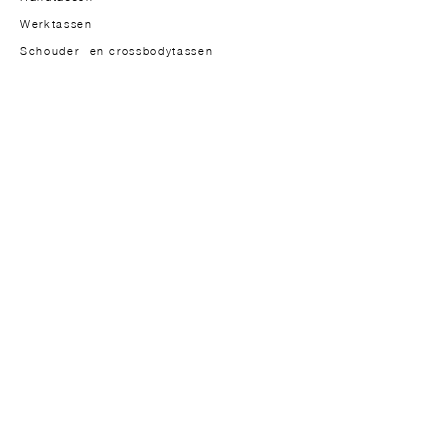
Werktassen
Schouder- en crossbodytassen
Modellen voor heren
HET MERK
Oprichtster
Over
Aanpak
Materialen
Design
Studio-atelier
In de pers
JOURNAL
Journal
Lookbook