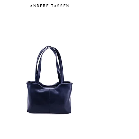
Deze next-gen vegan materialen bieden een
ANDERE TASSEN
Gecertificeerd volgens de Global Recycled
weerstand die geschikt is voor normaal
Standard (GRS) en conform de Europese
gebruik, ook in vochtige omstandigheden,
REACH-regelgeving. Bevat geen dierlijke
zonder ontworpen te zijn als waterdichte
bestanddelen.
materialen.
Een impregneerspray zonder siliconen of
olie kan worden gebruikt, na voorafgaande
test op een onopvallende plek.
Bij vlekken snel en voorzichtig reinigen om
sporen te vermijden.
Langdurige blootstelling aan vocht en
warmtebronnen vermijden.