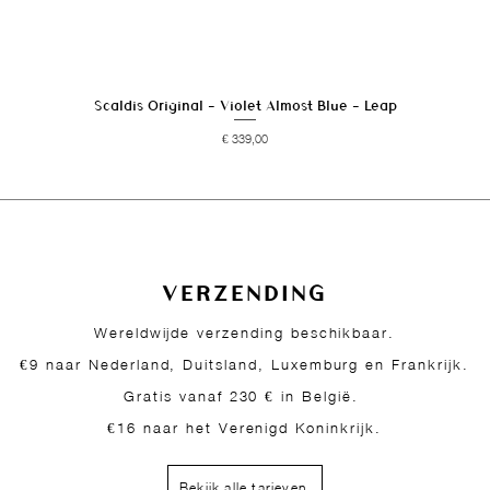
Scaldis Original - Violet Almost Blue - Leap
Snel overzicht
Prijs
€ 339,00
VERZENDING
Wereldwijde verzending beschikbaar.
€9 naar Nederland, Duitsland, Luxemburg en Frankrijk.
Gratis vanaf 230 € in België.
€16 naar het Verenigd Koninkrijk.
Bekijk alle tarieven