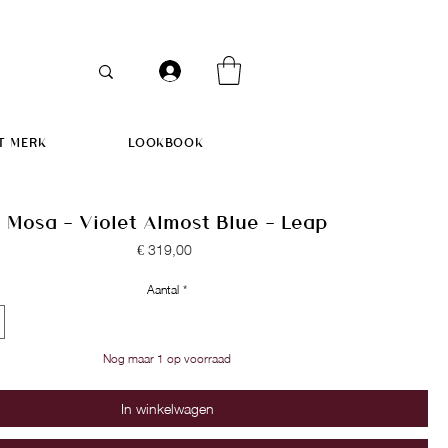
T MERK
LOOKBOOK
Mosa - Violet Almost Blue - Leap
Prijs
€ 319,00
Aantal
*
Nog maar 1 op voorraad
In winkelwagen