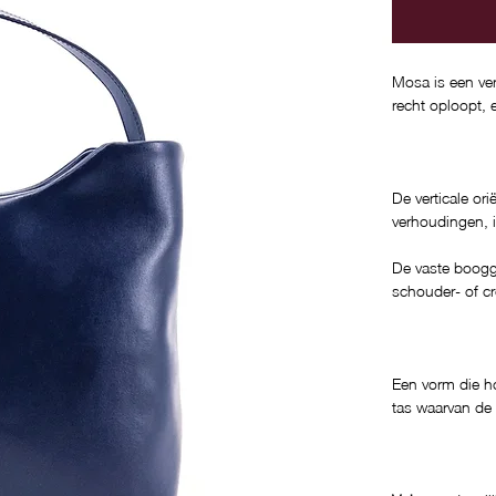
Mosa is een ver
recht oploopt, 
De verticale ori
verhoudingen, 
De vaste booggr
schouder- of c
Een vorm die ho
tas waarvan de 