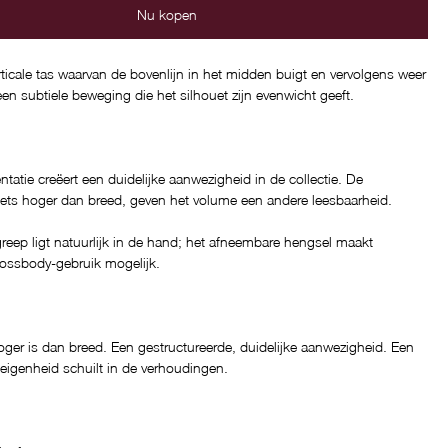
Nu kopen
ticale tas waarvan de bovenlijn in het midden buigt en vervolgens weer
een subtiele beweging die het silhouet zijn evenwicht geeft.
ëntatie creëert een duidelijke aanwezigheid in de collectie. De
iets hoger dan breed, geven het volume een andere leesbaarheid.
eep ligt natuurlijk in de hand; het afneembare hengsel maakt
rossbody-gebruik mogelijk.
ger is dan breed. Een gestructureerde, duidelijke aanwezigheid. Een
eigenheid schuilt in de verhoudingen.