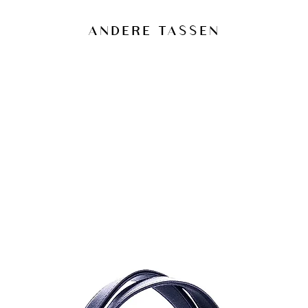
materialen.
Een impregneer
ANDERE TASSEN
test op een ono
Bij vlekken sne
Langdurige blo