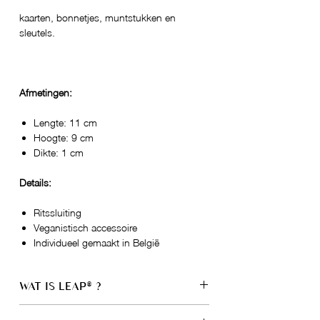
kaarten, bonnetjes, muntstukken en
sleutels.
Afmetingen:
Lengte: 11 cm
Hoogte: 9 cm
Dikte: 1 cm
Details:
Ritssluiting
Veganistisch accessoire
Individueel gemaakt in België
WAT IS LEAP® ?
LEAP® is een next-gen vegan materiaal