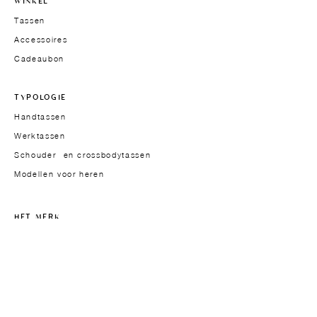
WINKEL
Tassen
Accessoires
Cadeaubon
TYPOLOGIE
Handtassen
Werktassen
Schouder- en crossbodytassen
Modellen voor heren
HET MERK
Oprichtster
Over
Aanpak
Materialen
Design