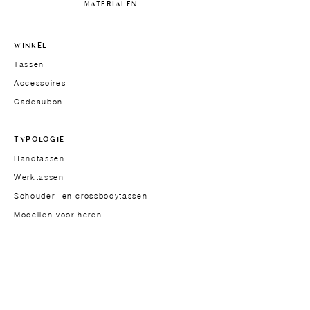
MATERIALEN
WINKEL
Tassen
Accessoires
Cadeaubon
TYPOLOGIE
Handtassen
Werktassen
Schouder- en crossbodytassen
Modellen voor heren
HET MERK
Oprichtster
Over