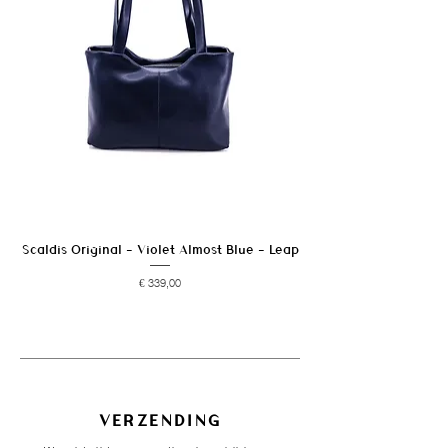
Langdurige blootstelling aan vocht en
warmtebronnen vermijden.
Scaldis Original - Violet Almost Blue - Leap
Prijs
€ 339,00
VERZENDING