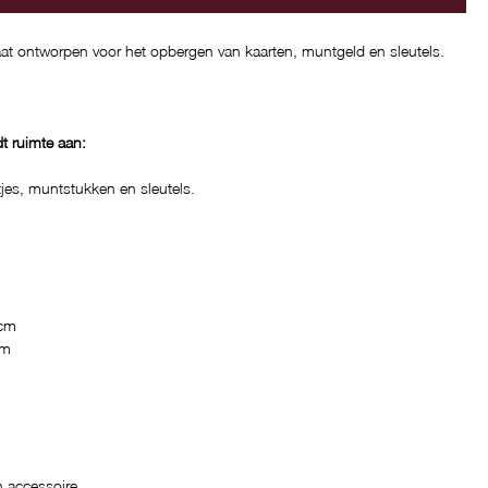
t ontworpen voor het opbergen van kaarten, muntgeld en sleutels.
dt ruimte aan:
jes, muntstukken en sleutels.
 cm
cm
h accessoire