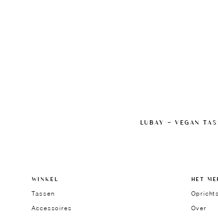
LUBAY — VEGAN TAS
WINKEL
HET ME
Tassen
Opricht
Accessoires
Over