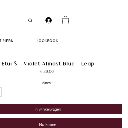
T MERK
LOOKBOOK
Etui S - Violet Almost Blue - Leap
Prijs
€ 39,00
Aantal
*
In winkelwagen
Nu kopen