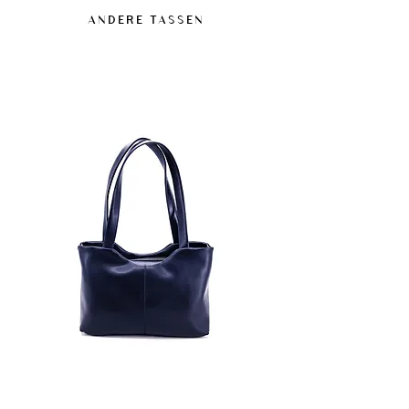
biogebaseerde grondstoffen en is
Deze next-gen vegan materialen bieden een
ANDERE TASSEN
gecertificeerd door de USDA en de Vegan
weerstand die geschikt is voor normaal
Society. Bevat geen dierlijke bestanddelen.
gebruik, ook in vochtige omstandigheden,
zonder ontworpen te zijn als waterdichte
materialen.
Een impregneerspray zonder siliconen of
olie kan worden gebruikt, na voorafgaande
test op een onopvallende plek.
Bij vlekken snel en voorzichtig reinigen om
sporen te vermijden.
Langdurige blootstelling aan vocht en
warmtebronnen vermijden.