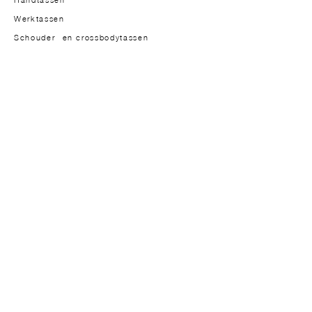
Werktassen
Schouder- en crossbodytassen
Modellen voor heren
HET MERK
Oprichtster
Over
Aanpak
Materialen
Design
Studio-atelier
In de pers
JOURNAL
Journal
Lookbook