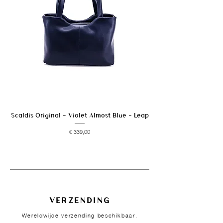
warmtebronnen vermijden.
Scaldis Original - Violet Almost Blue - Leap
Prijs
€ 339,00
VERZENDING
Wereldwijde verzending beschikbaar.