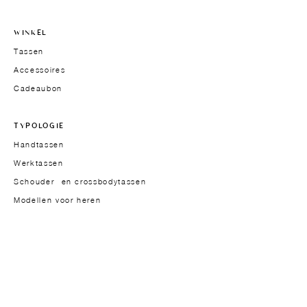
WINKEL
Tassen
Accessoires
Cadeaubon
TYPOLOGIE
Handtassen
Werktassen
Schouder- en crossbodytassen
Modellen voor heren
HET MERK
Oprichtster
Over
Aanpak