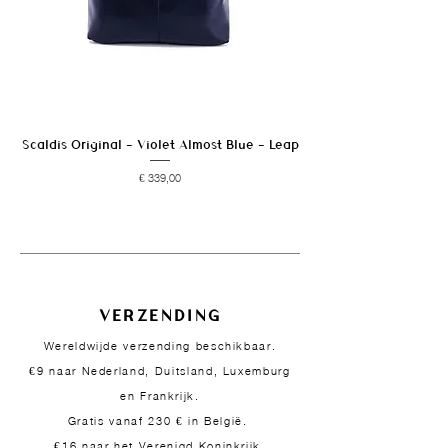
Scaldis Original - Violet Almost Blue - Leap
Prijs
€ 339,00
VERZENDING
Wereldwijde verzending beschikbaar.
€9 naar Nederland, Duitsland, Luxemburg
en Frankrijk.
Gratis vanaf 230 € in België.
€16 naar het Verenigd Koninkrijk.