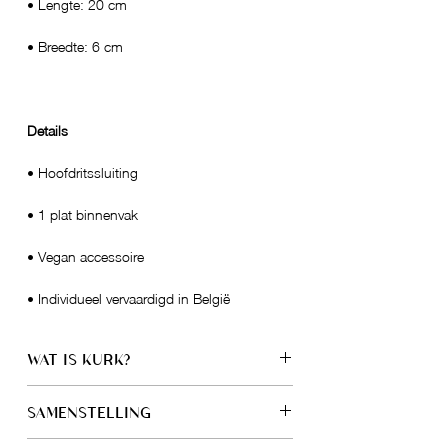
• Lengte: 20 cm
• Breedte: 6 cm
Details
• Hoofdritssluiting
• 1 plat binnenvak
• Vegan accessoire
• Individueel vervaardigd in België
WAT IS KURK?
Kurk geoogst en verwerkt in Portugal.
SAMENSTELLING
Eigenschappen
• Natuurlijk waterafstotend