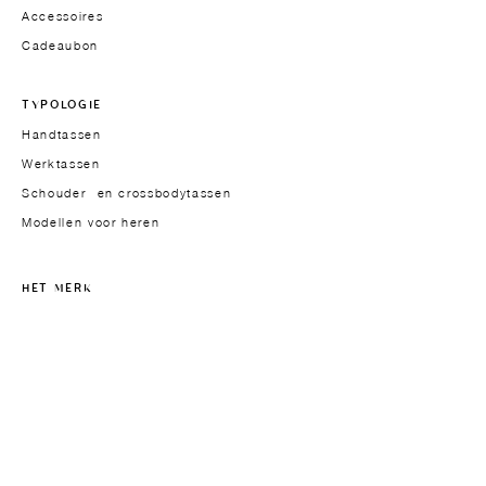
Accessoires
Cadeaubon
TYPOLOGIE
Handtassen
Werktassen
Schouder- en crossbodytassen
Modellen voor heren
HET MERK
Oprichtster
Over
Aanpak
Materialen
Design
Studio-atelier